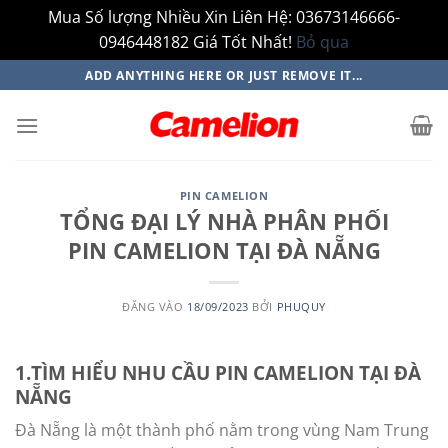
Mua Số lượng Nhiều Xin Liên Hệ: 03673146666-
0946448182 Giá Tốt Nhất!
Bỏ qua
Bỏ
ADD ANYTHING HERE OR JUST REMOVE IT...
qua
nội
dung
PIN CAMELION
TỔNG ĐẠI LÝ NHÀ PHÂN PHỐI
PIN CAMELION TẠI ĐÀ NẴNG
ĐĂNG VÀO
18/09/2023
BỞI
PHUQUY
1.TÌM HIỂU NHU CẦU PIN CAMELION TẠI
ĐÀ
NẴNG
Đà Nẵng là một thành phố nằm trong vùng Nam Trung