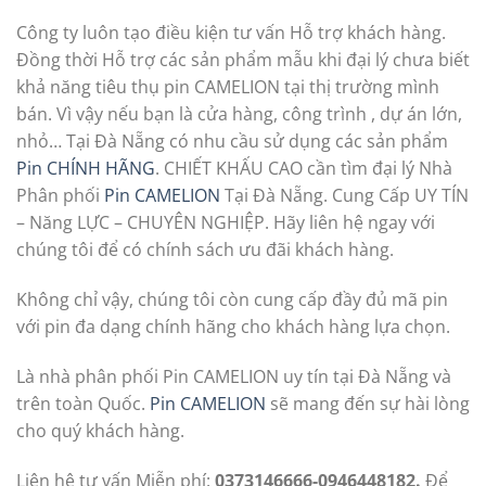
Công ty luôn tạo điều kiện tư vấn Hỗ trợ khách hàng.
Đồng thời Hỗ trợ các sản phẩm mẫu khi đại lý chưa biết
khả năng tiêu thụ pin CAMELION tại thị trường mình
bán. Vì vậy nếu bạn là cửa hàng, công trình , dự án lớn,
nhỏ… Tại Đà Nẵng có nhu cầu sử dụng các sản phẩm
Pin CHÍNH HÃNG
. CHIẾT KHẤU CAO cần tìm đại lý Nhà
Phân phối
Pin CAMELION
Tại Đà Nẵng. Cung Cấp UY TÍN
– Năng LỰC – CHUYÊN NGHIỆP. Hãy liên hệ ngay với
chúng tôi để có chính sách ưu đãi khách hàng.
Không chỉ vậy, chúng tôi còn cung cấp đầy đủ mã pin
với pin đa dạng chính hãng cho khách hàng lựa chọn.
Là nhà phân phối Pin CAMELION uy tín tại Đà Nẵng và
trên toàn Quốc.
Pin CAMELION
sẽ mang đến sự hài lòng
cho quý khách hàng.
Liên hệ tư vấn Miễn phí:
0373146666-0946448182.
Để