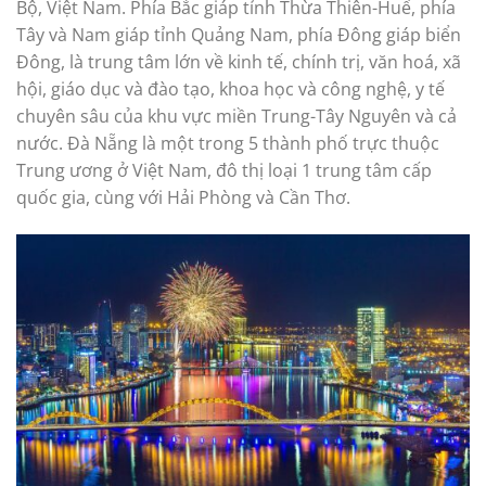
Bộ, Việt Nam. Phía Bắc giáp tỉnh Thừa Thiên-Huế, phía
Tây và Nam giáp tỉnh Quảng Nam, phía Đông giáp biển
Đông, là trung tâm lớn về kinh tế, chính trị, văn hoá, xã
hội, giáo dục và đào tạo, khoa học và công nghệ, y tế
chuyên sâu của khu vực miền Trung-Tây Nguyên và cả
nước. Đà Nẵng là một trong 5 thành phố trực thuộc
Trung ương ở Việt Nam, đô thị loại 1 trung tâm cấp
quốc gia, cùng với Hải Phòng và Cần Thơ.