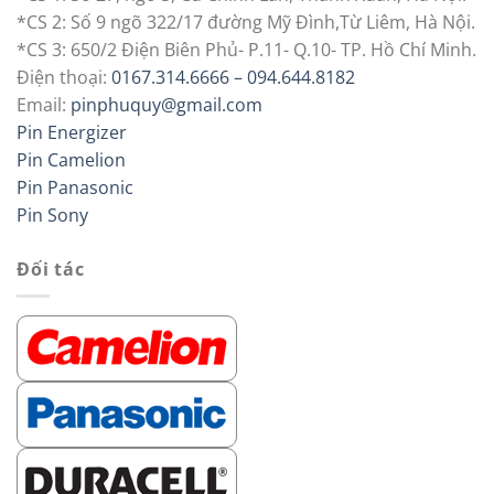
*CS 2: Số 9 ngõ 322/17 đường Mỹ Đình,Từ Liêm, Hà Nội.
*CS 3: 650/2 Điện Biên Phủ- P.11- Q.10- TP. Hồ Chí Minh.
Điện thoại:
0167.314.6666 – 094.644.8182
Email:
pinphuquy@gmail.com
Pin Energizer
Pin Camelion
Pin Panasonic
Pin Sony
Đối tác