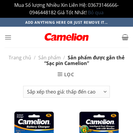
Mua Số lượng Nhiều Xin Liên Hệ: 03673146666-
0946448182 Giá Tốt Nhất!
Bỏ qua
Bỏ
ADD ANYTHING HERE OR JUST REMOVE IT...
qua
nội
dung
Trang chủ
/
Sản phẩm
/
Sản phẩm được gắn thẻ
“Sạc pin Camelion”
LỌC