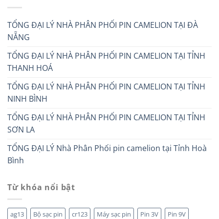
TỔNG ĐẠI LÝ NHÀ PHÂN PHỐI PIN CAMELION TẠI ĐÀ
NẴNG
TỔNG ĐẠI LÝ NHÀ PHÂN PHỐI PIN CAMELION TẠI TỈNH
THANH HOÁ
TỔNG ĐẠI LÝ NHÀ PHÂN PHỐI PIN CAMELION TẠI TỈNH
NINH BÌNH
TỔNG ĐẠI LÝ NHÀ PHÂN PHỐI PIN CAMELION TẠI TỈNH
SƠN LA
TỔNG ĐẠI LÝ Nhà Phân Phối pin camelion tại Tỉnh Hoà
Bình
Từ khóa nổi bật
ag13
Bộ sạc pin
cr123
Máy sạc pin
Pin 3V
Pin 9V