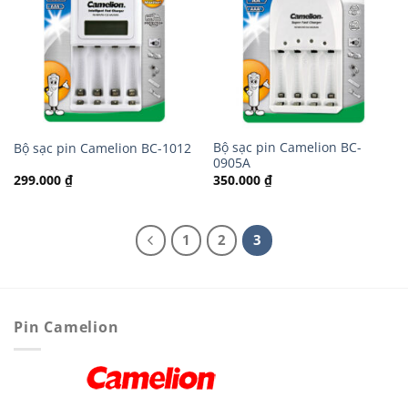
Bộ sạc pin Camelion BC-
Bộ sạc pin Camelion BC-1012
0905A
299.000
₫
350.000
₫
1
2
3
Pin Camelion