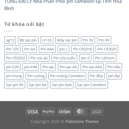
TỔNG ĐẠI LÝ Nhà Phân Phối pin camelion tại Tỉnh Hoà
Bình
Từ khóa nổi bật
ag13
Bộ sạc pin
cr123
Máy sạc pin
Pin 3V
Pin 9V
Pin 12V
Pin AA
Pin AAA
pin c
Pin CR2016
Pin CR2025
Pin CR2032
Pin cúc áo
Pin cửa cuốn
pin d
Pin Lithium
pin lr20
pin lr44
Pin sạc
Pin sạc AA
Pin sạc AAA
Pin tiểu
pin trung
Pin vuông
Pin vuông Camelion
Pin đũa
pin đại
Sạc pin 9V
Sạc pin AA
Sạc pin AAA
Sạc pin Camelion
Copyright 2026 ©
Flatsome Theme