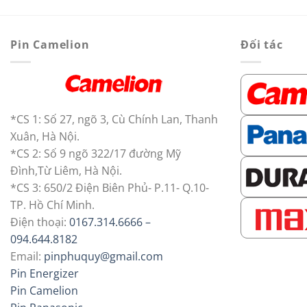
là:
tại
là:
140.000 ₫.
là:
120
105.000 ₫.
Pin Camelion
Đối tác
*CS 1: Số 27, ngõ 3, Cù Chính Lan, Thanh
Xuân, Hà Nội.
*CS 2: Số 9 ngõ 322/17 đường Mỹ
Đình,Từ Liêm, Hà Nội.
*CS 3: 650/2 Điện Biên Phủ- P.11- Q.10-
TP. Hồ Chí Minh.
Điện thoại:
0167.314.6666 –
094.644.8182
Email:
pinphuquy@gmail.com
Pin Energizer
Pin Camelion