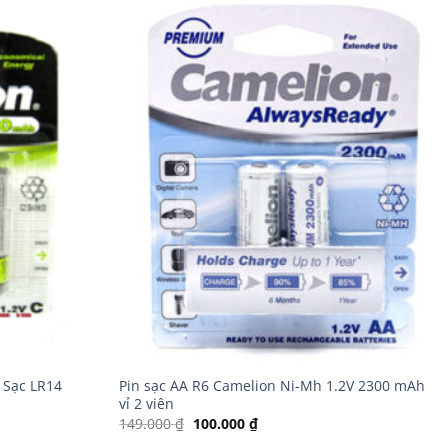
n Sạc LR14
Pin sạc AA R6 Camelion Ni-Mh 1.2V 2300 mAh
vỉ 2 viên
Giá
Giá
149.000
₫
100.000
₫
gốc
hiện