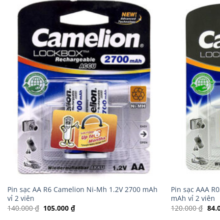
Pin sạc AA R6 Camelion Ni-Mh 1.2V 2700 mAh
Pin sạc AAA R
vỉ 2 viên
mAh vỉ 2 viên
Giá
Giá
Giá
140.000
₫
105.000
₫
120.000
₫
84.
gốc
hiện
gốc