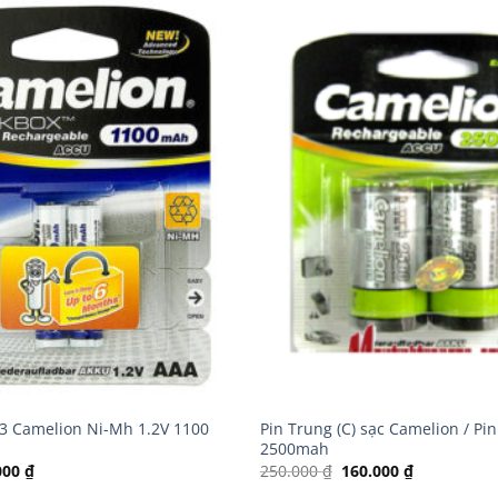
03 Camelion Ni-Mh 1.2V 1100
Pin Trung (C) sạc Camelion / Pi
2500mah
Giá
Giá
Giá
000
₫
250.000
₫
160.000
₫
hiện
gốc
hiện