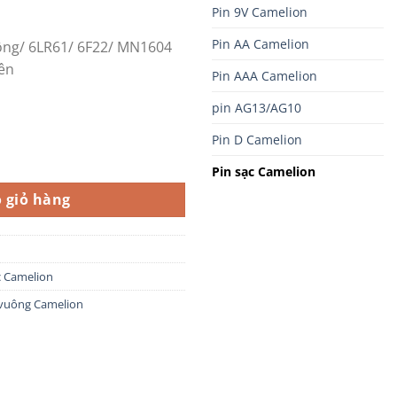
Pin 9V Camelion
Pin AA Camelion
vuông/ 6LR61/ 6F22/ MN1604
iên
Pin AAA Camelion
pin AG13/AG10
Pin D Camelion
-Mh 200 mAh vỉ 1 viên số lượng
Pin sạc Camelion
 giỏ hàng
c Camelion
 vuông Camelion