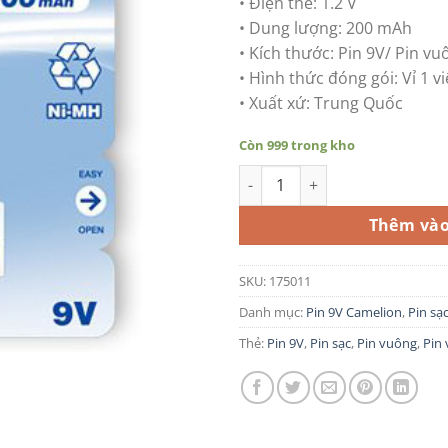
• Điện thế: 1.2 V
• Dung lượng: 200 mAh
• Kích thước: Pin 9V/ Pin 
• Hình thức đóng gói: Vỉ 1 v
• Xuất xứ: Trung Quốc
Còn 999 trong kho
Pin sạc 9V vuông Camelion Ni
Thêm vào
SKU:
175011
Danh mục:
Pin 9V Camelion
,
Pin sạ
Thẻ:
Pin 9V
,
Pin sạc
,
Pin vuông
,
Pin