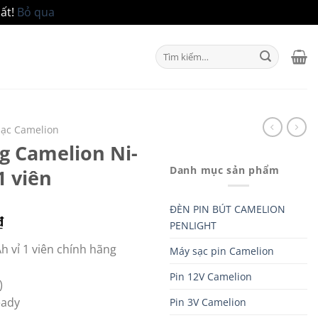
ất!
Bỏ qua
Tìm
kiếm:
sạc Camelion
g Camelion Ni-
Danh mục sản phẩm
1 viên
ĐÈN PIN BÚT CAMELION
Giá
₫
PENLIGHT
hiện
h vỉ 1 viên chính hãng
Máy sạc pin Camelion
tại
 ₫.
là:
Pin 12V Camelion
)
99.000 ₫.
eady
Pin 3V Camelion