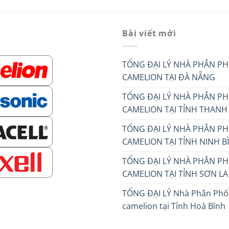
tại
là:
tại
.000 ₫.
là:
250.000 ₫.
là:
84.000 ₫.
160.000 ₫.
Bài viết mới
TỔNG ĐẠI LÝ NHÀ PHÂN PH
CAMELION TẠI ĐÀ NẴNG
TỔNG ĐẠI LÝ NHÀ PHÂN PH
CAMELION TẠI TỈNH THANH
TỔNG ĐẠI LÝ NHÀ PHÂN PH
CAMELION TẠI TỈNH NINH B
TỔNG ĐẠI LÝ NHÀ PHÂN PH
CAMELION TẠI TỈNH SƠN LA
TỔNG ĐẠI LÝ Nhà Phân Phối
camelion tại Tỉnh Hoà Bình