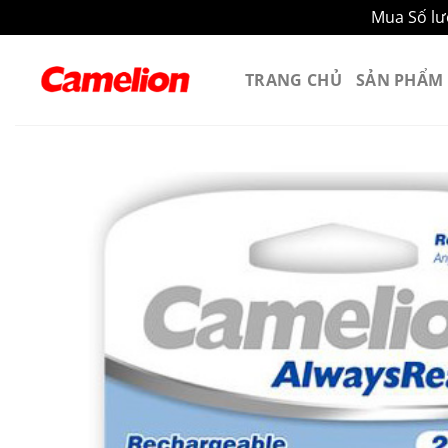
Mua Số lư
Bỏ
qua
TRANG CHỦ
SẢN PHẨM
nội
dung