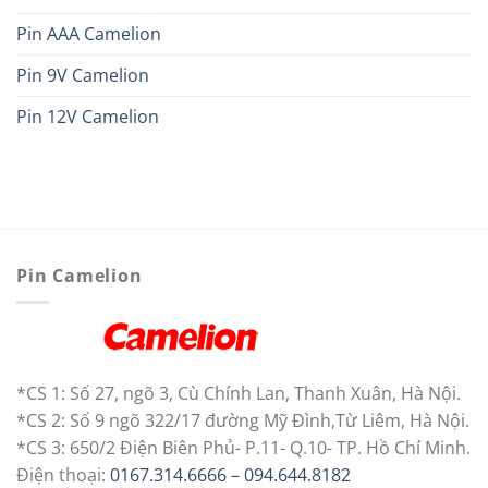
Pin AAA Camelion
Pin 9V Camelion
Pin 12V Camelion
Pin Camelion
*CS 1: Số 27, ngõ 3, Cù Chính Lan, Thanh Xuân, Hà Nội.
*CS 2: Số 9 ngõ 322/17 đường Mỹ Đình,Từ Liêm, Hà Nội.
*CS 3: 650/2 Điện Biên Phủ- P.11- Q.10- TP. Hồ Chí Minh.
Điện thoại:
0167.314.6666 – 094.644.8182