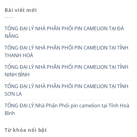
Bài viết mới
TỔNG ĐẠI LÝ NHÀ PHÂN PHỐI PIN CAMELION TẠI ĐÀ
NẴNG
TỔNG ĐẠI LÝ NHÀ PHÂN PHỐI PIN CAMELION TẠI TỈNH
THANH HOÁ
TỔNG ĐẠI LÝ NHÀ PHÂN PHỐI PIN CAMELION TẠI TỈNH
NINH BÌNH
TỔNG ĐẠI LÝ NHÀ PHÂN PHỐI PIN CAMELION TẠI TỈNH
SƠN LA
TỔNG ĐẠI LÝ Nhà Phân Phối pin camelion tại Tỉnh Hoà
Bình
Từ khóa nổi bật