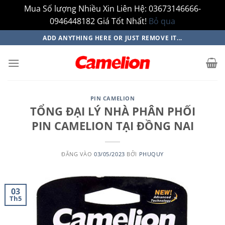
Mua Số lượng Nhiều Xin Liên Hệ: 03673146666-
0946448182 Giá Tốt Nhất!
Bỏ qua
Bỏ
ADD ANYTHING HERE OR JUST REMOVE IT...
qua
nội
dung
PIN CAMELION
TỔNG ĐẠI LÝ NHÀ PHÂN PHỐI
PIN CAMELION TẠI ĐỒNG NAI
ĐĂNG VÀO
03/05/2023
BỞI
PHUQUY
03
Th5