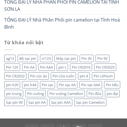
TỔNG ĐẠI LÝ NHÀ PHÂN PHỐI PIN CAMELION TẠI TỈNH
SƠN LA
TỔNG ĐẠI LÝ Nhà Phân Phối pin camelion tại Tỉnh Hoà
Bình
Từ khóa nổi bật
ag13
Bộ sạc pin
cr123
Máy sạc pin
Pin 3V
Pin 9V
Pin 12V
Pin AA
Pin AAA
pin c
Pin CR2016
Pin CR2025
Pin CR2032
Pin cúc áo
Pin cửa cuốn
pin d
Pin Lithium
pin lr20
pin lr44
Pin sạc
Pin sạc AA
Pin sạc AAA
Pin tiểu
pin trung
Pin vuông
Pin vuông Camelion
Pin đũa
pin đại
Sạc pin 9V
Sạc pin AA
Sạc pin AAA
Sạc pin Camelion