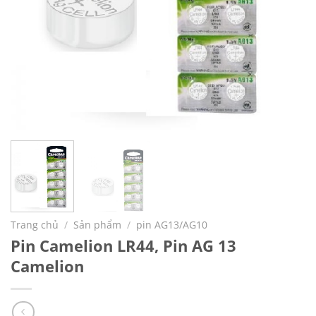
Trang chủ
/
Sản phẩm
/
pin AG13/AG10
Pin Camelion LR44, Pin AG 13
Camelion