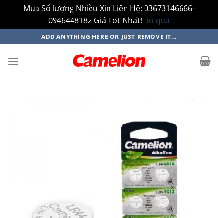
Mua Số lượng Nhiều Xin Liên Hệ: 03673146666-
0946448182 Giá Tốt Nhất!
Bỏ qua
Bỏ
ADD ANYTHING HERE OR JUST REMOVE IT...
qua
nội
dung