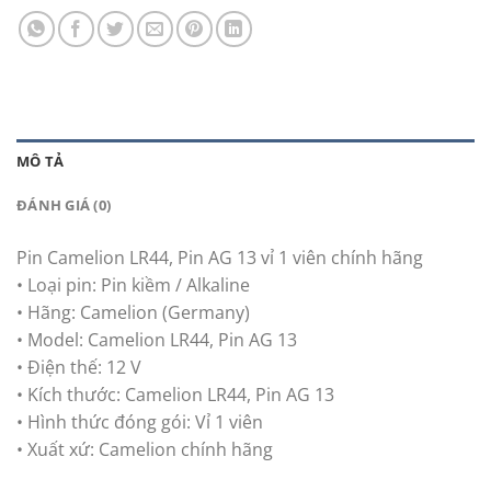
MÔ TẢ
ĐÁNH GIÁ (0)
Pin Camelion LR44, Pin AG 13 vỉ 1 viên chính hãng
• Loại pin: Pin kiềm / Alkaline
• Hãng: Camelion (Germany)
• Model: Camelion LR44, Pin AG 13
• Điện thế: 12 V
• Kích thước: Camelion LR44, Pin AG 13
• Hình thức đóng gói: Vỉ 1 viên
• Xuất xứ: Camelion chính hãng