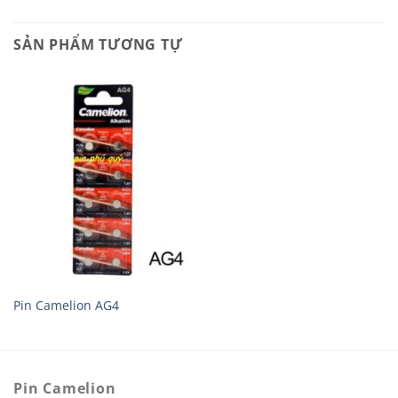
SẢN PHẨM TƯƠNG TỰ
Pin Camelion AG4
Pin Camelion